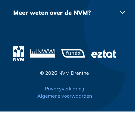
daarop.
Huis verkopen
Contact
Allemaal om jou zo goed mogelijk te
Meer weten over de NVM?
Taxatie
begeleiden in jouw woonreis!
Login bestuur
Huis verhuren
© 2026 NVM Drenthe
Privacyverklaring
Algemene voorwaarden