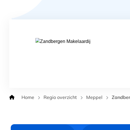
Home
Regio overzicht
Meppel
Zandber